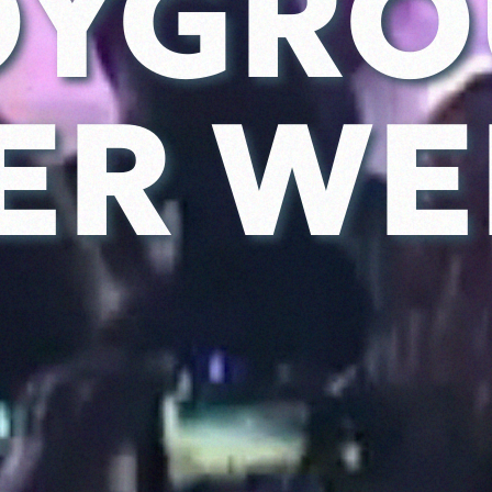
OYGRO
ER WE