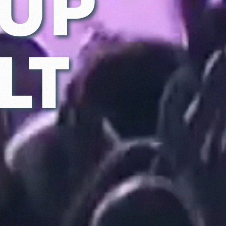
UP
LT